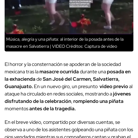
Música, alegría y una piñata: al interior de la posada antes de la
masacre en Salvatierra | VIDEO
Créditos: Captura de video
El horror y la consternación se apoderan de la sociedad
mexicana tras la
masacre ocurrida
durante una
posada en
la exhacienda
de
San José del Carmen, Salvatierra,
Guanajuato.
En un nuevo giro, un presunto
video previo
al
ataque ha circulado en redes sociales, mostrando a
jóvenes
disfrutando de la celebración
,
rompiendo una piñata
momentos
antes de la tragedia.
En el breve video, compartido por diversas cuentas, se
observa a uno de los asistentes golpeando una piñata con los
ojos vendados mientras sus compañeros cantan y graban el