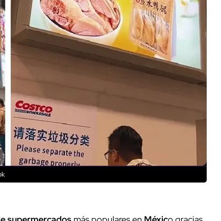
ok
de supermercados
más populares en
Méxic
o gracias