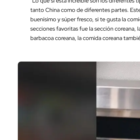
"Lo que sí está increíble son los diferentes
tanto China como de diferentes partes. Est
buenísimo y súper fresco, si te gusta la com
secciones favoritas fue la sección coreana, l
barbacoa coreana, la comida coreana también