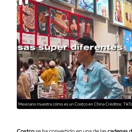
Mexicano muestra cómo es un Costco en China
Créditos: TikT
Costco
se ha convertido en una de las
cadenas 