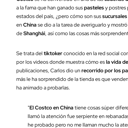
a la fama que han ganado sus
pasteles
y postres 
estados del país, ¿pero cómo son sus
sucursales
en
China
se dio a la tarea de averiguarlo y most
de
Shanghái
, así como las cosas más sorprendent
Se trata del
tiktoker
conocido en la red social c
por los videos donde muestra cómo es
la
vida d
publicaciones, Carlos dio un
recorrido por los p
más le ha sorprendido de la tienda es que vende
ha animado a probarlas.
"
El Costco en China
tiene cosas súper dife
llamó la atención fue serpiente en rebanadas
he probado pero no me llaman mucho la ate