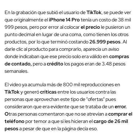
En la grabación que subió el usuario de
TikTok
, se puede ver
que originalmente el
iPhone 14 Pro
tenía un costo de 38 mil
999 pesos, pero por error al colocar
el precio
le pusieron un
punto decimal en lugar de una coma, como tienen los otros
productos, por lo que terminó costando
26.999 pesos
. Al
darle clic al producto para comprarlo, aparecía un aviso
donde indicaban que ese precio solo era válido en
compras
de contado,
pero a
crédito
los pagos eran de 3.48 pesos
semanales.
El video ya acumula más de 800 mil reproducciones en
TikTok
y generó
críticas
entre los usuarios contra las
personas que aprovechan este tipo de "ofertas" pues
consideraron que era evidente que se trataba de un
error.
O
tras personas comentaron que no se atrevían a
comprar el
teléfono
por temor a que sí les hicieran el
cargo de 26 mil
pesos
a pesar de que en la página decía eso.