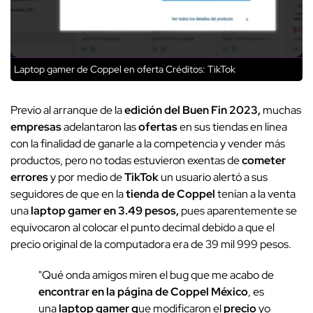
Laptop gamer de Coppel en oferta
Créditos: TikTok
Previo al arranque de la
edición del Buen Fin 2023,
muchas
empresas
adelantaron las
ofertas
en sus tiendas en línea
con la finalidad de ganarle a la competencia y vender más
productos, pero no todas estuvieron exentas de
cometer
errores
y por medio de
TikTok
un usuario alertó a sus
seguidores de que en la
tienda de Coppel
tenían a la venta
una
laptop gamer en 3.49 pesos,
pues aparentemente se
equivocaron al colocar el punto decimal debido a que el
precio original de la computadora era de 39 mil 999 pesos.
"Qué onda amigos miren el bug que me acabo de
encontrar en la página de Coppel México
, es
una
laptop gamer q
ue modificaron el
precio
yo