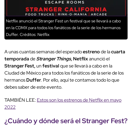
Netflix anunció el Stranger Fest un festival que se llevará a cabo
en la CDMX para todos los fanáticos de la serie de los hermanos
Duffer.
Créditos: Netflix
A unas cuantas semanas del esperado
estreno
de la
cuarta
temporada
de
Stranger Things,
Netflix
anunció el
Stranger Fest,
un
festival
que se llevará a cabo en la
Ciudad de México para todos los fanáticos de la serie de los
hermanos
Duffer
. Por ello, aquí te contamos todo lo que
debes saber de este evento.
TAMBIÉN LEE:
Estos son los estrenos de Netflix en mayo
2022
¿Cuándo y dónde será el
Stranger Fest
?