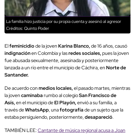
La familia hizo justicia por su propia cuenta y asesinó al agresor
Créditos: Quinto Poder
El
feminicidio
de la joven
Karina Blanco,
de 16 años, causó
indignación
en Colombia y las
redes sociales,
pues la joven
fue abusada sexualmente, asesinada y posteriormente
lanzada a un río entre el municipio de Cáchira, en
Norte de
Santander.
De acuerdo con
medios locales,
el pasado martes,
mientras
la joven
caminaba
rumbo al colegio
San Francisco de
Asís,
en el municipio de
El Playón,
envió a su familia, a
través de
WhatsApp
, una
fotografía
de un sujeto que la
estaba persiguiendo, posteriormente,
desapareció
.
TAMBIÉN LEE:
Cantante de música regional acusa a Joan