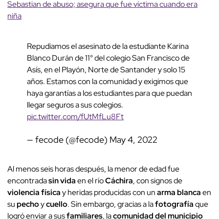
Sebastian de abuso; asegura que fue víctima cuando era
niña
Repudiamos el asesinato de la estudiante Karina
Blanco Durán de 11° del colegio San Francisco de
Asís, en el Playón, Norte de Santander y solo 15
años. Estamos con la comunidad y exigimos que
haya garantías a los estudiantes para que puedan
llegar seguros a sus colegios.
pic.twitter.com/fUtMfLu8Ft
— fecode (@fecode)
May 4, 2022
Al menos seis horas después, la menor de edad fue
encontrada
sin vida
en el río
Cáchira
, con signos de
violencia física
y heridas producidas con un
arma blanca
en
su
pecho
y
cuello
. Sin embargo, gracias a la
fotografía
que
logró enviar a sus
familiares
, la
comunidad del municipio