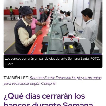
Los bancos cerrarán un par de días durante Semana Santa. FOTO:
Flickr
TAMBIÉN LEE:
Semana Santa: Estas son las playas no aptas
para vacacionar según Cofepris
¿Qué días cerrarán los
bancos
durante
Semana