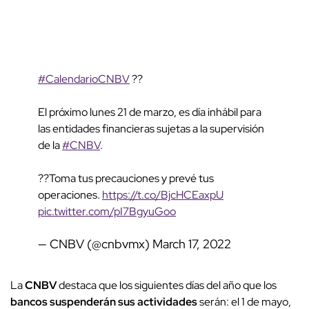
#CalendarioCNBV
??
El próximo lunes 21 de marzo, es día inhábil para
las entidades financieras sujetas a la supervisión
de la
#CNBV
.
??Toma tus precauciones y prevé tus
operaciones.
https://t.co/BjcHCEaxpU
pic.twitter.com/pI7BgyuGoo
— CNBV (@cnbvmx)
March 17, 2022
La
CNBV
destaca que los siguientes días del año que los
bancos suspenderán sus actividades
serán: el 1 de mayo,