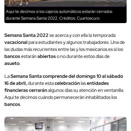
Aquí te decimos si los cajeros automáticos estarán cerrados
durante Semana Santa 2022.
Créditos: Cuartoscuro
Semana Santa 2022
se acerca y con ella la temporada
vacacional
para estudiantes y algunos trabajadores. Una de
las dudas más recurrentes entre las y los mexicanos es si los
bancos
estarán
abiertos
o no durante estos días de
asueto
.
La
Semana Santa
comprende del domingo 10 al sábado
16 de abril
,
durante esta
celebración
las
entidades
financieras
cerrarán
algunos días su atención en ventanilla.
Aquí te decimos cuándo permanecerán inhabilitados los
bancos
.