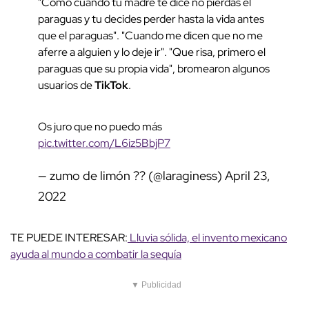
"Como cuando tu madre te dice no pierdas el
paraguas y tu decides perder hasta la vida antes
que el paraguas". "Cuando me dicen que no me
aferre a alguien y lo deje ir". "Que risa, primero el
paraguas que su propia vida", bromearon algunos
usuarios de
TikTok
.
Os juro que no puedo más
pic.twitter.com/L6iz5BbjP7
— zumo de limón ?? (@laraginess)
April 23,
2022
TE PUEDE INTERESAR:
Lluvia sólida, el invento mexicano
ayuda al mundo a combatir la sequía
▼ Publicidad