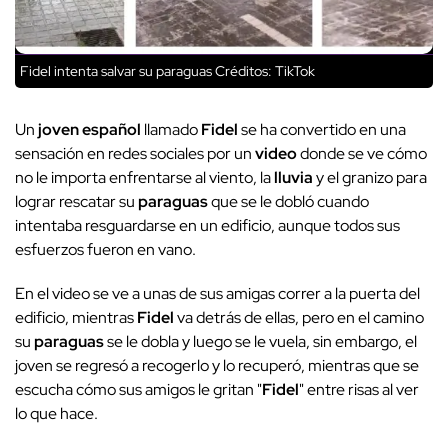
Fidel intenta salvar su paraguas
Créditos: TikTok
Un
joven español
llamado
Fidel
se ha convertido en una
sensación en redes sociales por un
video
donde se ve cómo
no le importa enfrentarse al viento, la
lluvia
y el granizo para
lograr rescatar su
paraguas
que se le dobló cuando
intentaba resguardarse en un edificio, aunque todos sus
esfuerzos fueron en vano.
En el video se ve a unas de sus amigas correr a la puerta del
edificio, mientras
Fidel
va detrás de ellas, pero en el camino
su
paraguas
se le dobla y luego se le vuela, sin embargo, el
joven se regresó a recogerlo y lo recuperó, mientras que se
escucha cómo sus amigos le gritan "
Fidel
" entre risas al ver
lo que hace.