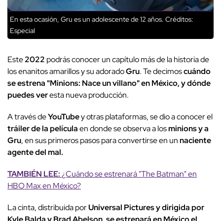
En esta ocasión, Gru es un adolescente de 12 años.
Créditos:
Especial
Este
2022
podrás conocer un capítulo más de la historia de
los enanitos amarillos y su adorado
Gru
. Te decimos
cuándo
se estrena "Minions: Nace un villano" en México, y dónde
puedes ver
esta nueva producción.
A través de
YouTube
y otras plataformas, se dio a conocer el
tráiler de la película
en donde se observa a los
minions y a
Gru
, en sus primeros pasos para convertirse en un
naciente
agente del mal.
TAMBIÉN LEE:
¿Cuándo se estrenará "The Batman" en
HBO Max en México?
La cinta, distribuida por
Universal Pictures y dirigida por
Kyle Balda y Brad Abelson
,
se estrenará en México el