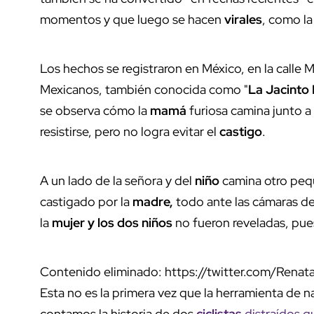
momentos y que luego se hacen
virales
, como la
Los hechos se registraron en México, en la calle 
Mexicanos, también conocida como "
La Jacinto
se observa cómo la
mamá
furiosa camina junto a
resistirse, pero no logra evitar el
castigo
.
A un lado de la señora y del
niño
camina otro peq
castigado por la
madre,
todo ante las cámaras d
la
mujer y los dos niños
no fueron reveladas, pue
Contenido eliminado: https://twitter.com/Ren
Esta no es la primera vez que la herramienta de 
contamos la historia de dos
ciclistas
distraídos 