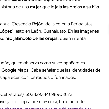
 historia de una
mujer
que le j
ala las orejas a su hijo.
Manuel Cresencio Rejón, de la colonia Periodistas
 López
", esto en León, Guanajuato.
En las imágenes
 su
hijo
jalándolo de las orejas
, quien intenta
ueño, quien observa como su compañero es
e
Google Maps.
Cabe señalar que las identidades de
s aparecen con los rostros difuminados.
ataCelt/status/1503829344698908673
navegación capta un suceso así, hace poco te
que chocaron, momento que quedó captado por