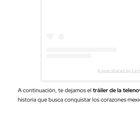
A post shared by La 
A continuación, te dejamos el
tráiler de la telen
historia que busca conquistar los corazones mex