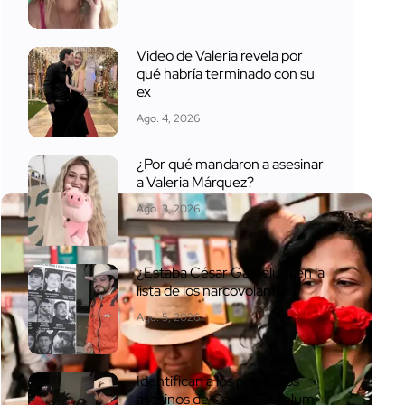
Video de Valeria revela por
qué habría terminado con su
ex
Ago. 4, 2026
¿Por qué mandaron a asesinar
a Valeria Márquez?
Ago. 3, 2026
¿Estaba César Gastélum en la
lista de los narcovolantes?
Ago. 5, 2026
Identifican a los presuntos
asesinos de César Gastélum