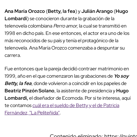
Ana María Orozco
(
Betty, la fea
) y
Julián Arango
(
Hugo
Lombardi
) se conocieron durante la grabación de la
telenovela colombiana
Perro amor,
la cual se transmitió en
1998 en dicho país. En ese entonces, el actor era uno de los
más reconocidos de su país y tenía el protagónico de la
telenovela. Ana María Orozco comenzaba a despuntar su
carrera.
Fue entonces que la pareja decidió contraer matrimonio en
1999, año en el que comenzaron las grabaciones de
Yo soy
Betty, la fea
, donde volvieron a coincidir en los papeles de
Beatriz Pinzón Solano
, la asistente de presidencia y
Hugo
Lombardi,
el diseñador de Ecomoda. Por si te interesa, aquí
te contamos
cuál era el sueldo de Betty y el de Patricia
Fernández, "La Peliteñida"
.
Contenido eliminado: https://quint