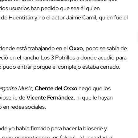
rios usuarios han pedido que sea él quien
o de Huentitán y no el actor Jaime Camil, quien fue el
 donde está trabajando en el
Oxxo
, poco se sabía de
ció en el rancho Los 3 Potrillos a donde acudió para
o pudo entrar porque el complejo estaba cerrado.
rgarito Music
,
Chente del Oxxo
negó que los
bioserie de
Vicente Fernández
, ni que le hayan
 en redes sociales.
de yo había firmado para hacer la bioserie y
pero es mentira eso, es falso (...) La verdad sí