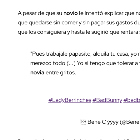
A pesar de que su
novio
le intentó explicar que 
que quedarse sin comer y sin pagar sus gastos dur
que los consiguiera y hasta le sugirió que rentara 
"Pues trabajale papasito, alquila tu casa, y
merezco todo (...) Yo sí tengo que tolerar a t
novia
entre gritos.
#LadyBerrinches
#BadBunny
#badb
 Bene C ýýýý (@Benel