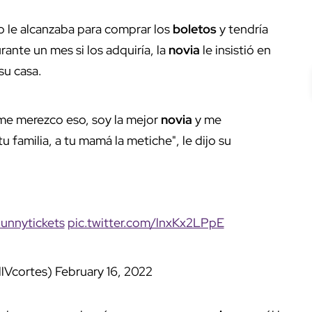
no le alcanzaba para comprar los
boletos
y tendría
ante un mes si los adquiría, la
novia
le insistió en
su casa.
o me merezco eso, soy la mejor
novia
y me
u familia, a tu mamá la metiche", le dijo su
unnytickets
pic.twitter.com/lnxKx2LPpE
lVcortes)
February 16, 2022