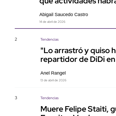
qué actividades habr
Abigail Saucedo Castro
14 de abril de 2026
2
Tendencias
"Lo arrastró y quiso 
repartidor de DiDi en
Anel Rangel
13 de abril de 2026
3
Tendencias
Muere Felipe Staiti, 