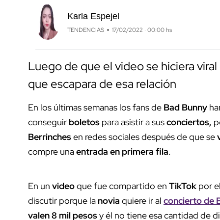
Karla Espejel
TENDENCIAS
17/02/2022 · 00:00 hs
Luego de que el video se hiciera viral 
que escapara de esa relación
En los últimas semanas los fans de
Bad Bunny
han
conseguir
boletos
para asistir a sus
conciertos,
p
Berrinches
en redes sociales después de que se
compre una
entrada en primera fila
.
En un
video
que fue compartido en
TikTok
por el
discutir porque la
novia
quiere ir al
concierto de
valen 8 mil pesos
y él no tiene esa cantidad de d