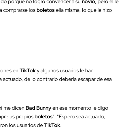
ndo porque no logró convencer a su
novio
, pero él le
ra comprarse los
boletos
ella misma, lo que la hizo
iones en
TikTok
y algunos usuarios le han
 actuado, de lo contrario debería escapar de esa
 mí me dicen
Bad Bunny
en ese momento le digo
ompre us propios
boletos
". "Espero sea actuado,
ieron los usuarios de
TikTok
.