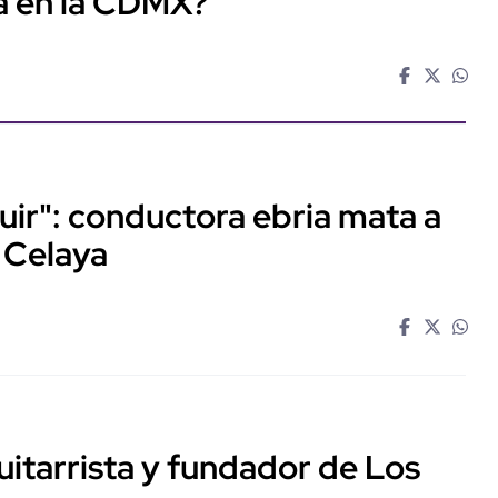
á en la CDMX?
huir": conductora ebria mata a
 Celaya
guitarrista y fundador de Los