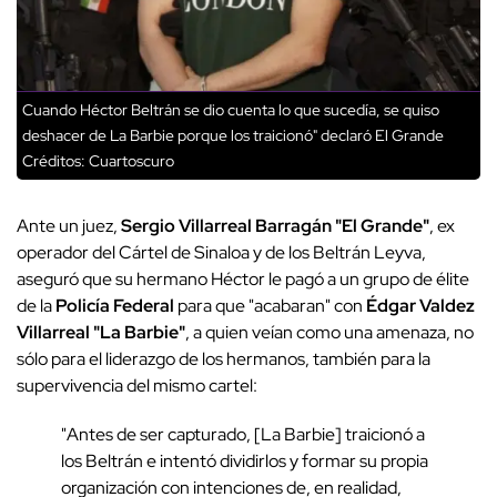
Cuando Héctor Beltrán se dio cuenta lo que sucedía, se quiso
deshacer de La Barbie porque los traicionó" declaró El Grande
Créditos: Cuartoscuro
Ante un juez,
Sergio Villarreal Barragán "El Grande"
, ex
operador del Cártel de Sinaloa y de los Beltrán Leyva,
aseguró que su hermano Héctor le pagó a un grupo de élite
de la
Policía Federal
para que "acabaran" con
Édgar Valdez
Villarreal "La Barbie"
, a quien veían como una amenaza, no
sólo para el liderazgo de los hermanos, también para la
supervivencia del mismo cartel:
"Antes de ser capturado, [La Barbie] traicionó a
los Beltrán e intentó dividirlos y formar su propia
organización con intenciones de, en realidad,