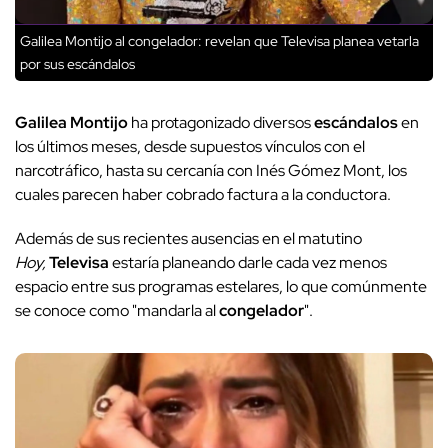
Galilea Montijo al congelador: revelan que Televisa planea vetarla
por sus escándalos
Galilea Montijo
ha protagonizado diversos
escándalos
en
los últimos meses, desde supuestos vínculos con el
narcotráfico, hasta su cercanía con Inés Gómez Mont, los
cuales parecen haber cobrado factura a la conductora.
Además de sus recientes ausencias en el matutino
Hoy,
Televisa
estaría planeando darle cada vez menos
espacio entre sus programas estelares, lo que comúnmente
se conoce como "mandarla al
congelador
".