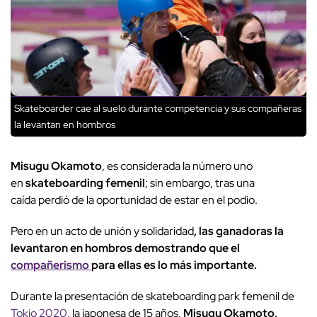
Skateboarder cae al suelo durante competencia y sus compañeras
la levantan en hombros
Misugu Okamoto
, es considerada la número uno
en
skateboarding femenil
; sin embargo, tras una
caída perdió de la oportunidad de estar en el podio.
Pero en un acto de unión y solidaridad
, las ganadoras la
levantaron en hombros demostrando que el
compañerismo
para ellas es lo más importante.
Durante la presentación de skateboarding park femenil de
Tokio 2020
, la japonesa de 15 años,
Misugu Okamoto,