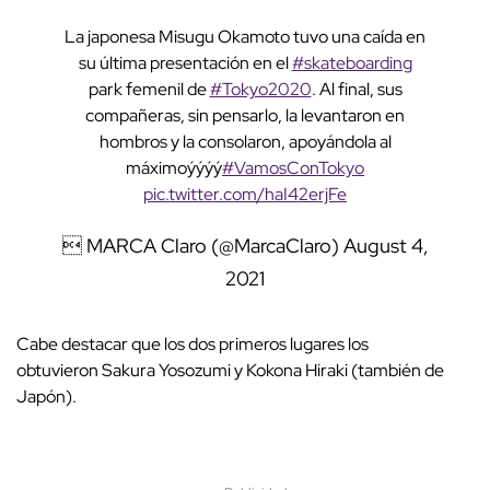
La japonesa Misugu Okamoto tuvo una caída en
su última presentación en el
#skateboarding
park femenil de
#Tokyo2020
. Al final, sus
compañeras, sin pensarlo, la levantaron en
hombros y la consolaron, apoyándola al
máximoýýýý
#VamosConTokyo
pic.twitter.com/haI42erjFe
 MARCA Claro (@MarcaClaro)
August 4,
2021
Cabe destacar que los dos primeros lugares los
obtuvieron Sakura Yosozumi y Kokona Hiraki (también de
Japón).