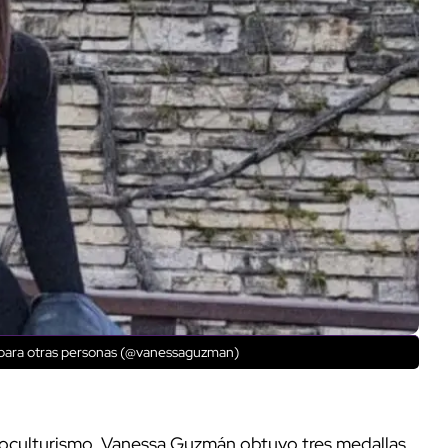
ón para otras personas (@vanessaguzman)
coculturismo, Vanessa Guzmán obtuvo tres medallas