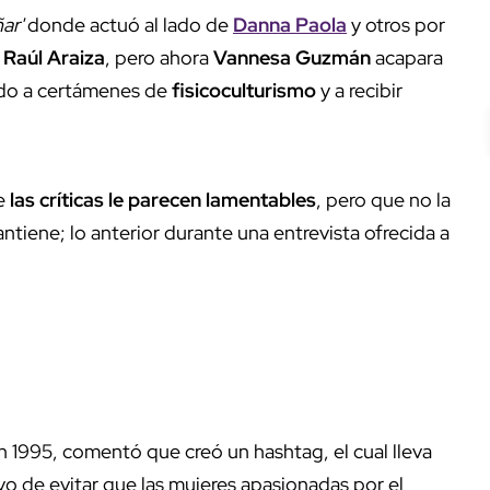
ñar'
donde actuó al lado de
Danna Paola
y otros por
Raúl Araiza
, pero ahora
Vannesa Guzmán
acapara
vado a certámenes de
fisicoculturismo
y a recibir
ue
las críticas le parecen lamentables
, pero que no la
ntiene; lo anterior durante una entrevista ofrecida a
 1995, comentó que creó un hashtag, el cual lleva
vo de evitar que las mujeres apasionadas por el