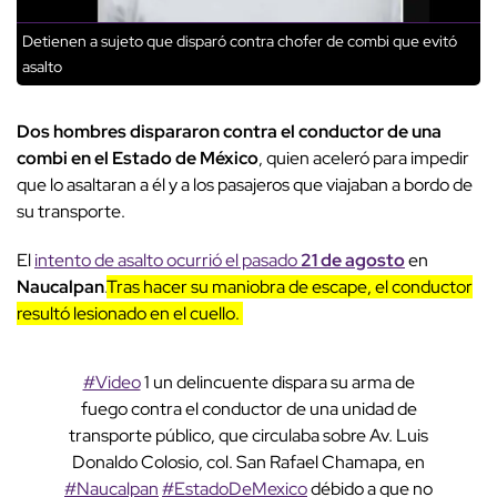
Detienen a sujeto que disparó contra chofer de combi que evitó
asalto
Dos hombres dispararon contra el conductor de una
combi en el Estado de México
, quien aceleró para impedir
que lo asaltaran a él y a los pasajeros que viajaban a bordo de
su transporte.
El
intento de asalto ocurrió el pasado
21 de agosto
en
Naucalpan
.
Tras hacer su maniobra de escape, el conductor
resultó lesionado en el cuello.
#Video
1 un delincuente dispara su arma de
fuego contra el conductor de una unidad de
transporte público, que circulaba sobre Av. Luis
Donaldo Colosio, col. San Rafael Chamapa, en
#Naucalpan
#EstadoDeMexico
débido a que no