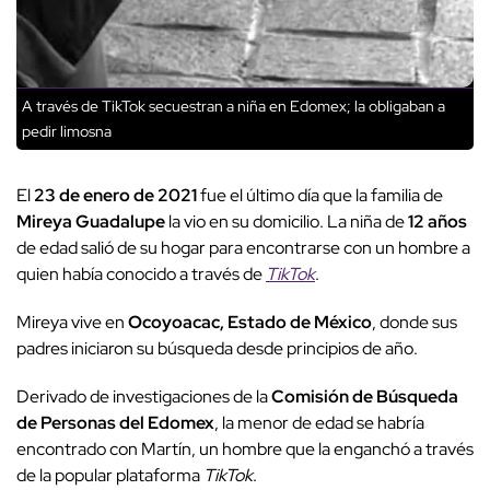
A través de TikTok secuestran a niña en Edomex; la obligaban a
pedir limosna
El
23 de enero de 2021
fue el último día que la familia de
Mireya Guadalupe
la vio en su domicilio. La niña de
12 años
de edad salió de su hogar para encontrarse con un hombre a
quien había conocido a través de
TikTok
.
Mireya vive en
Ocoyoacac, Estado de México
, donde sus
padres iniciaron su búsqueda desde principios de año.
Derivado de investigaciones de la
Comisión de Búsqueda
de Personas del Edomex
, la menor de edad se habría
encontrado con Martín, un hombre que la enganchó a través
de la popular plataforma
TikTok
.