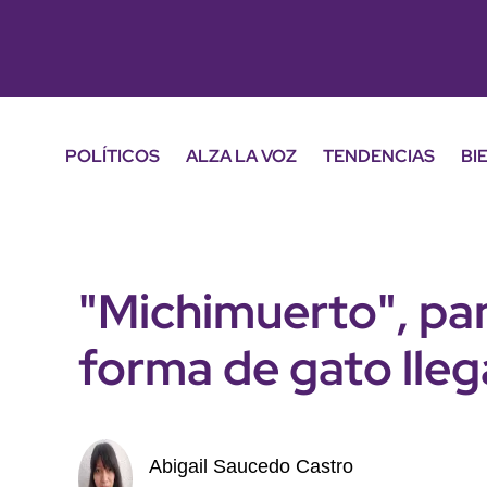
POLÍTICOS
ALZA LA VOZ
TENDENCIAS
BI
"Michimuerto", pa
forma de gato lle
Abigail Saucedo Castro