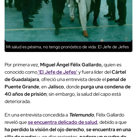
Mi salud es pésima, no tengo pronóstico de vida: El Jefe de Jefes
Por primera vez,
Miguel Ángel Félix Gallardo,
quien es
conocido como
'El Jefe de Jefes'
y fuera líder del
Cártel
de Guadalajara
, ofreció una entrevista desde el
penal de
Puente Grande
, en
Jalisco
, donde
purga una condena de
40 años de prisión
; sin embargo, la salud del capo está
deteriorada.
En una entrevista concedida a
Telemundo
, Félix Gallardo
reveló que
se encuentra delicado de salud
, debido a que
ha perdido la visión del ojo derecho
,
se encuentra en una
silla de ruedas
y, en días recientes,
padece un cuadro de