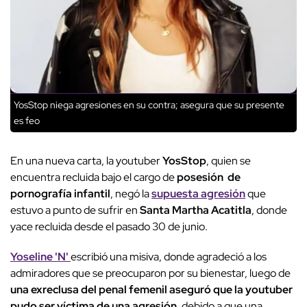
YosStop niega agresiones en su contra; asegura que su presente
es feo
En una nueva carta, la youtuber
YosStop
, quien se
encuentra recluida bajo el cargo de
posesión de
pornografía infantil
, negó la
supuesta agresión
que
estuvo a punto de sufrir en
Santa Martha Acatitla
, donde
yace recluida desde el pasado 30 de junio.
Yoseline 'N'
escribió una misiva, donde agradeció a los
admiradores que se preocuparon por su bienestar, luego de
una exreclusa del penal femenil aseguró que la youtuber
pudo ser víctima de una agresión
, debido a que una