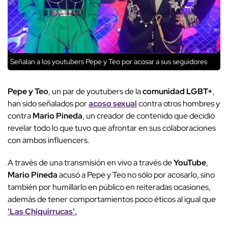
Señalan a los youtubers Pepe y Teo por acosar a sus seguidores
Pepe y Teo
, un par de youtubers de la
comunidad LGBT+
,
han sido señalados por
acoso sexual
contra otros hombres y
contra
Mario Pineda
, un creador de contenido que decidió
revelar todo lo que tuvo que afrontar en sus colaboraciones
con ambos influencers.
A través de una transmisión en vivo a través de
YouTube
,
Mario Pineda
acusó a Pepe y Teo no sólo por acosarlo, sino
también por humillarlo en público en reiteradas ocasiones,
además de tener comportamientos poco éticos al igual que
'Las Chiquirrucas'.