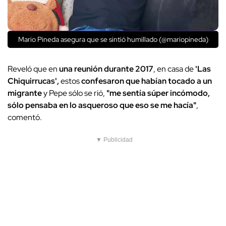
Mario Pineda asegura que se sintió humillado (@mariopineda)
Reveló que en
una reunión durante 2017
, en casa de
'Las
Chiquirrucas',
estos
confesaron que habían tocado a un
migrante
y Pepe sólo se rió,
"me sentía súper incómodo,
sólo pensaba en lo asqueroso que eso se me hacía"
,
comentó.
▼ Publicidad