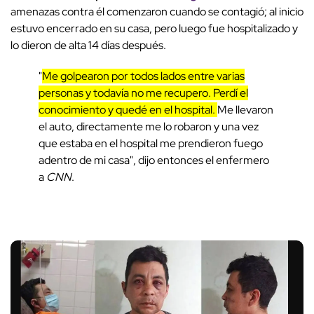
amenazas contra él comenzaron cuando se contagió; al inicio
estuvo encerrado en su casa, pero luego fue hospitalizado y
lo dieron de alta 14 días después.
"
Me golpearon por todos lados entre varias
personas y todavía no me recupero. Perdí el
conocimiento y quedé en el hospital.
Me llevaron
el auto, directamente me lo robaron y una vez
que estaba en el hospital me prendieron fuego
adentro de mi casa", dijo entonces el enfermero
a
CNN
.