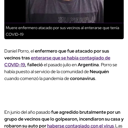
Muere enfermero atacado por sus vecinos al enterarse que tenía
COVID-19
Daniel Porro, el
enfermero que fue atacado por sus
vecinos tras
enterarse que se había contagiado de
COVID-19
, falleció
el pasado julio en
Argentina
. Porro se
había puesto al servicio de la comunidad de
Neuquén
cuando comenzó la pandemia de
coronavirus
.
En junio del año pasado
fue agredido brutalmente por un
grupo de vecinos que lo golpearon, incendiaron su casa y
robaron su auto por
haberse contagiado con el virus
.Las