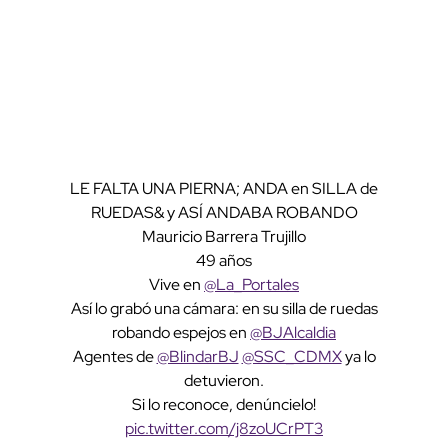
LE FALTA UNA PIERNA; ANDA en SILLA de
RUEDAS& y ASÍ ANDABA ROBANDO
Mauricio Barrera Trujillo
49 años
Vive en
@La_Portales
Así lo grabó una cámara: en su silla de ruedas
robando espejos en
@BJAlcaldia
Agentes de
@BlindarBJ
@SSC_CDMX
ya lo
detuvieron.
Si lo reconoce, denúncielo!
pic.twitter.com/j8zoUCrPT3