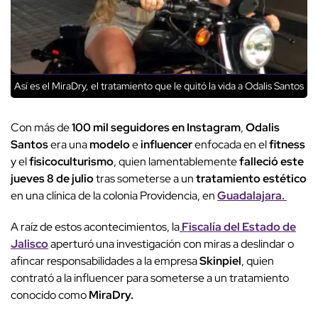
Así es el MiraDry, el tratamiento que le quitó la vida a Odalis Santos
Con más de
100 mil seguidores en Instagram
,
Odalis
Santos
era una
modelo
e
influencer
enfocada en el
fitness
y el
fisicoculturismo
, quien lamentablemente
falleció este
jueves 8 de julio
tras someterse a un
tratamiento estético
en una clínica de la colonia Providencia, en
Guadalajara.
A raíz de estos acontecimientos, la
Fiscalía del Estado de
Jalisco
aperturó una investigación con miras a deslindar o
afincar responsabilidades a la empresa
Skinpiel
, quien
contrató a la influencer para someterse a un tratamiento
conocido como
MiraDry.