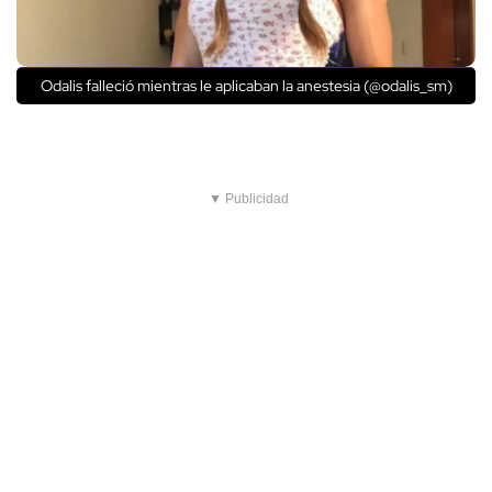
Odalis falleció mientras le aplicaban la anestesia (@odalis_sm)
▼ Publicidad