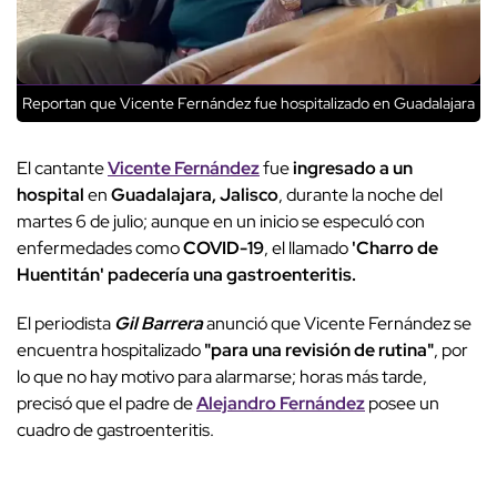
Reportan que Vicente Fernández fue hospitalizado en Guadalajara
El cantante
Vicente Fernández
fue
ingresado a un
hospital
en
Guadalajara, Jalisco
, durante la noche del
martes 6 de julio; aunque en un inicio se especuló con
enfermedades como
COVID-19
, el llamado
'Charro de
Huentitán' padecería una gastroenteritis.
El periodista
Gil Barrera
anunció que Vicente Fernández se
encuentra hospitalizado
"para una revisión de rutina"
, por
lo que no hay motivo para alarmarse; horas más tarde,
precisó que el padre de
Alejandro Fernández
posee un
cuadro de gastroenteritis.