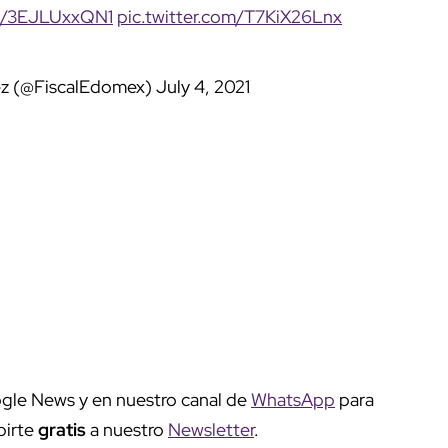
co/3EJLUxxQN1
pic.twitter.com/T7KiX26Lnx
z (@FiscalEdomex)
July 4, 2021
gle News y en nuestro canal de
WhatsApp
para
birte
gratis
a nuestro
Newsletter
.