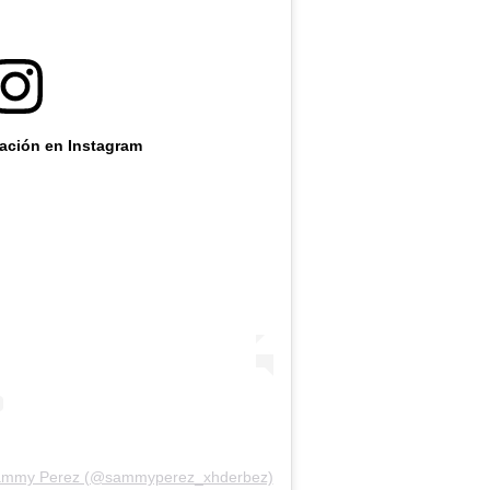
cación en Instagram
 Sammy Perez (@sammyperez_xhderbez)