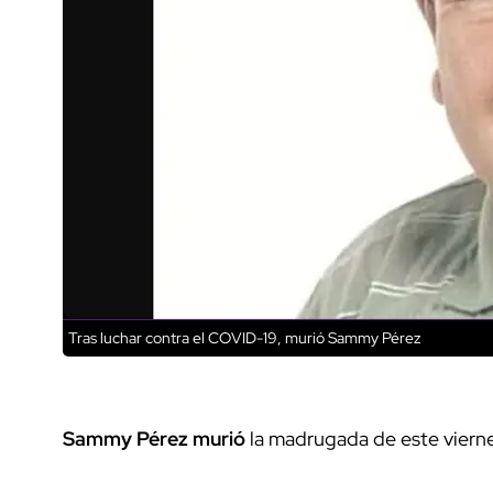
Tras luchar contra el COVID-19, murió Sammy Pérez
Sammy Pérez murió
la madrugada de este viernes