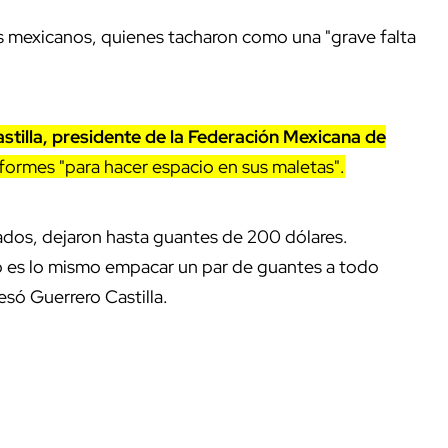
os mexicanos, quienes tacharon como una "grave falta
tilla, presidente de la Federación Mexicana de
niformes "para hacer espacio en sus maletas".
sados, dejaron hasta guantes de 200 dólares.
o es lo mismo empacar un par de guantes a todo
só Guerrero Castilla.