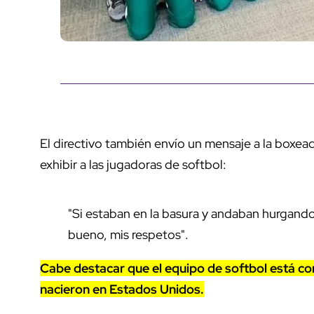
El directivo también envío un mensaje a la boxea
exhibir a las jugadoras de softbol:
"Si estaban en la basura y andaban hurgando 
bueno, mis respetos".
Cabe destacar que el equipo de softbol está co
nacieron en Estados Unidos.