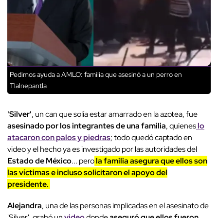
Pedimos ayuda a AMLO: familia que asesinó a un perro en
Tlalnepantla
'Silver'
, un can que solía estar amarrado en la azotea, fue
asesinado por los integrantes de una familia
, quienes
lo
atacaron con palos y piedras
; todo quedó captado en
video y el hecho ya es investigado por las autoridades del
Estado de México
... pero
la familia asegura que ellos son
las víctimas e incluso solicitaron el apoyo del
presidente.
Alejandra
, una de las personas implicadas en el asesinato de
'Silver', grabó un
video
donde
aseguró que ellos fueron