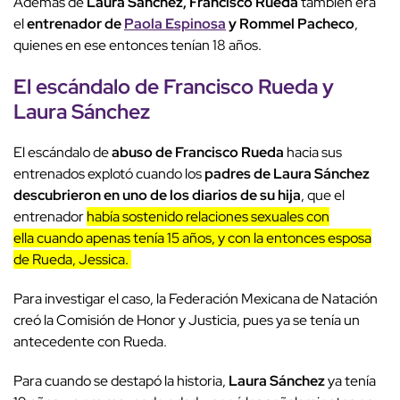
Además de
Laura Sánchez, Francisco Rueda
también era
el
entrenador de
Paola Espinosa
y Rommel Pacheco
,
quienes en ese entonces tenían 18 años.
El escándalo de Francisco Rueda y
Laura Sánchez
El escándalo de
abuso de Francisco Rueda
hacia sus
entrenados explotó cuando los
padres de Laura Sánchez
descubrieron en uno de los diarios de su hija
, que el
entrenador
había sostenido relaciones sexuales con
ella cuando apenas tenía 15 años, y con la entonces esposa
de Rueda, Jessica.
Para investigar el caso, la Federación Mexicana de Natación
creó la Comisión de Honor y Justicia, pues ya se tenía un
antecedente con Rueda.
Para cuando se destapó la historia,
Laura Sánchez
ya tenía