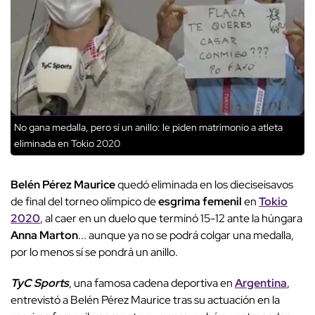
No gana medalla, pero sí un anillo: le piden matrimonio a atleta
eliminada en Tokio 2020
Belén Pérez Maurice
quedó eliminada en los dieciseisavos
de final del torneo olímpico de
esgrima femenil
en
Tokio
2020
, al caer en un duelo que terminó 15-12 ante la húngara
Anna Marton
... aunque ya no se podrá colgar una medalla,
por lo menos sí se pondrá un anillo.
TyC Sports
, una famosa cadena deportiva en
Argentina
,
entrevistó a Belén Pérez Maurice tras su actuación en la