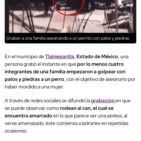
Graban a una familia asesinando a un perrito con palos y piedras
En el municipio de
Tlalnepantla
,
Estado de México
, una
persona grabó el instante en que
por lo menos cuatro
integrantes de una familia empezaron a golpear con
palos y piedras a un perro
, con el objetivo de asesinarlo por
haber mordido a una mujer.
A través de redes sociales se difundió la
grabación
en que
se puede observar como
rodean al can, el cual se
encuentra amarrado
en lo que parece ser una azotea; al
verse amenazado, éste comienza a ladrarles en repetidas
ocasiones.