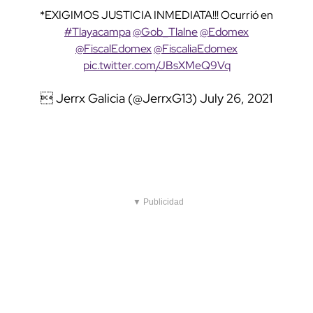
*EXIGIMOS JUSTICIA INMEDIATA!!! Ocurrió en
#Tlayacampa
@Gob_Tlalne
@Edomex
@FiscalEdomex
@FiscaliaEdomex
pic.twitter.com/JBsXMeQ9Vq
 Jerrx Galicia (@JerrxG13)
July 26, 2021
▼ Publicidad