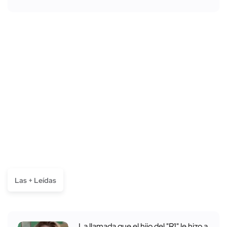
Las + Leídas
La llamada que el hijo del "R1" le hizo a