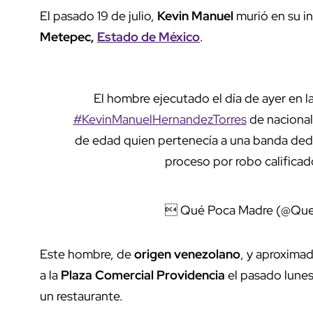
El pasado 19 de julio,
Kevin Manuel
murió en su i
Metepec,
Estado de México
.
El hombre ejecutado el día de ayer en l
#KevinManuelHernandezTorres
de naciona
de edad quien pertenecía a una banda dedic
proceso por robo califica
 Qué Poca Madre (@Qu
Este hombre, de
origen venezolano
, y aproxima
a la
Plaza Comercial Providencia
el pasado lunes
un restaurante.