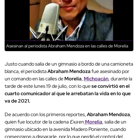
Asesinan al periodista Abraham Mendoza en las calles de Morelia
Justo cuando salía de un gimnasio a bordo de una camioneta
blanca, el periodista
Abraham Mendoza
fue asesinado por
un comando en las calles de
Morelia
,
Michoacán
, durante la
tarde de este lunes 19 de julio, con lo que
se convirtió en el
cuarto comunicador al que le arrebatan la vida en lo que
va de 2021.
De acuerdo con los primeros reportes,
Abraham Mendoza
,
quien fue locutor de la cadena
Exa
en
Morelia
, salía de un
gimnasio ubicado en la avenida Madero Poniente, cuando
comenzaron a dispararle, por lo que perdió el control del