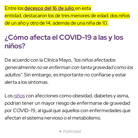
Entre los
decesos del 16 de julio
en esta
entidad, destacaron los de tres menores de edad: dos niños
de un año y otro de 14, además de una niña de 10.
¿Cómo afecta el COVID-19 a las y los
niños?
De acuerdo con la Clínica Mayo,
"los niños afectados
generalmente no se enferman con tanta gravedad como los
adultos"
. Sin embargo, es importante no confiarse y estar
alerta a los síntomas.
Los
niños
con afecciones como obesidad, diabetes y asma,
podrían tener un mayor riesgo de enfermarse de gravedad
por COVID-19, al igual que aquellos con enfermedades que
afectan el sistema nervioso o el metabolismo.
▼ Publicidad