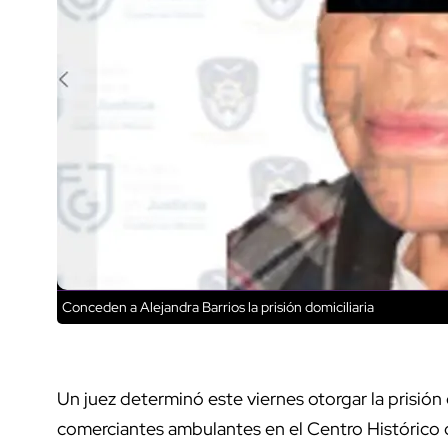
Conceden a Alejandra Barrios la prisión domiciliaria
Un juez determinó este viernes otorgar la prisión d
comerciantes ambulantes en el Centro Histórico 