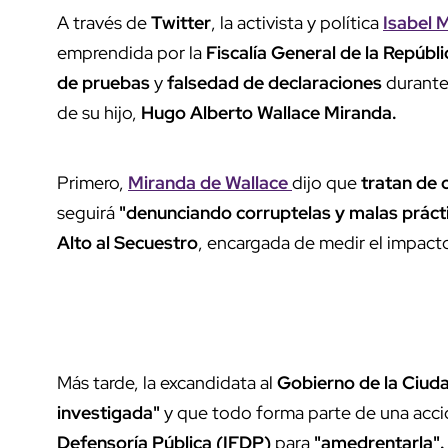
A través de
Twitter
, la activista y política
Isabel 
emprendida por la
Fiscalía General de la Repúbl
de pruebas
y
falsedad de declaraciones
durante 
de su hijo,
Hugo Alberto Wallace Miranda.
Primero,
Miranda de Wallace
dijo que
tratan de c
seguirá
"denunciando corruptelas y malas práct
Alto al Secuestro
, encargada de medir el impacto 
Más tarde, la excandidata al
Gobierno de la Ciud
investigada"
y que todo forma parte de una acción
Defensoría Pública (IFDP)
para
"amedrentarla"