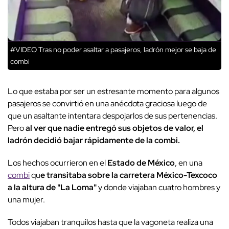
#VIDEO Tras no poder asaltar a pasajeros, ladrón mejor se baja de
combi
Lo que estaba por ser un estresante momento para algunos
pasajeros se convirtió en una anécdota graciosa luego de
que un asaltante intentara despojarlos de sus pertenencias.
Pero
al ver que nadie entregó sus objetos de valor, el
ladrón decidió bajar rápidamente de la combi.
Los hechos ocurrieron en el
Estado de México
, en una
combi
qu
e transitaba sobre la carretera México-Texcoco
a la altura de "La Loma"
y donde viajaban cuatro hombres y
una mujer.
Todos viajaban tranquilos hasta que la vagoneta realiza una