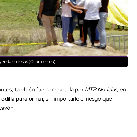
ayendo curiosos (Cuartoscuro)
nutos, también fue compartida por
MTP Noticias
, en
odilla para orinar,
sin importarle el riesgo que
socavón.