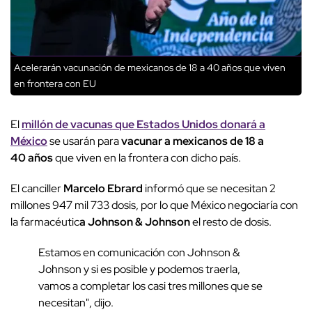
Acelerarán vacunación de mexicanos de 18 a 40 años que viven
en frontera con EU
El
millón de vacunas que Estados Unidos donará a
México
se usarán para
vacunar a mexicanos de 18 a
40 años
que viven en la frontera con dicho país.
El canciller
Marcelo Ebrard
informó que se necesitan 2
millones 947 mil 733 dosis, por lo que México negociaría con
la farmacéutic
a Johnson & Johnson
el resto de dosis.
Estamos en comunicación con Johnson &
Johnson y si es posible y podemos traerla,
vamos a completar los casi tres millones que se
necesitan", dijo.