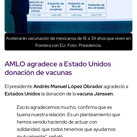
Acelerarán vacunación de mexicanos de 18 a 39 años que viven en
frontera con EU. Foto: Presidencia.
AMLO agradece a Estado Unidos
donación de vacunas
El presidente
Andrés Manuel López Obrador
agradeció a
Estados Unidos
la donación de la
vacuna Janssen
.
Eso lo agradecemos mucho, confirma que es
buena nuestra relación. Es un planteamiento que
hemos venido haciendo de actuar con
solidaridad, que todos tenemos que ayudarnos
mutuamente", señaló.