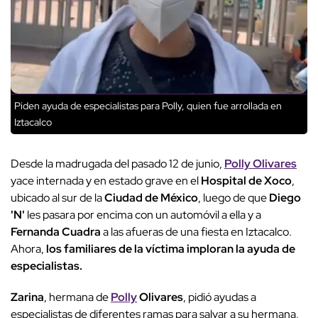
Piden ayuda de especialistas para Polly, quien fue arrollada en
Iztacalco
Desde la madrugada del pasado 12 de junio,
Polly Olivares
yace internada y en estado grave en el
Hospital de Xoco
,
ubicado al sur de la
Ciudad de México
, luego de que
Diego
'N'
les pasara por encima con un automóvil a ella y a
Fernanda Cuadra
a las afueras de una fiesta en Iztacalco.
Ahora,
los familiares de la víctima imploran la ayuda de
especialistas.
Zarina
, hermana de
Polly
Olivares
, pidió ayudas a
especialistas de diferentes ramas para salvar a su hermana,