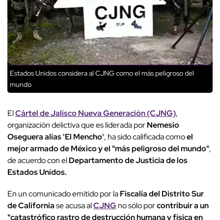
Estados Unidos considera al CJNG como el más peligroso del
mundo
El
Cártel de Jalisco Nueva Generación (CJNG)
,
organización delictiva que es liderada por
Nemesio
Oseguera alías 'El Mencho'
, ha sido calificada como
el
mejor armado de México y el "más peligroso del mundo"
,
de acuerdo con el
Departamento de Justicia de los
Estados Unidos.
En un comunicado emitido por la
Fiscalía del Distrito Sur
de California
se acusa al
CJNG
no sólo por
contribuir a un
"catastrófico rastro de destrucción humana y física en