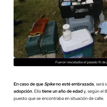
Fueron rescatados el pasado 10 de j
En caso de que
Spike
no esté embrazada
, será
adopción
. Ella
tiene un año de edad
y, según el 
puesto que se encontraba en situación de calle.