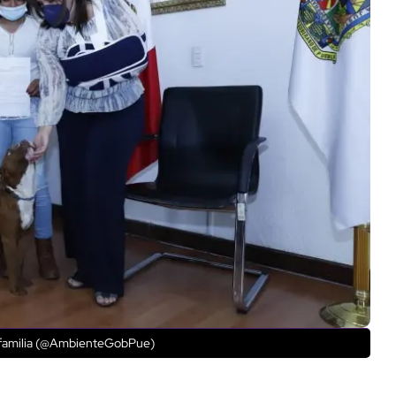
u familia (@AmbienteGobPue)