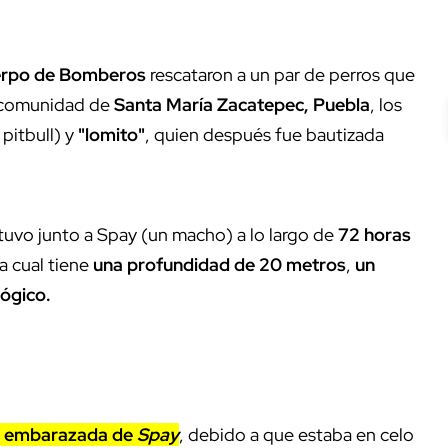
erpo de Bomberos
rescataron a un par de perros que
 comunidad de
Santa María Zacatepec, Puebla
, los
pitbull) y
"lomito"
, quien después fue bautizada
stuvo junto a Spay (un macho) a lo largo de
72 horas
 la cual tiene
una profundidad de 20 metros
,
un
lógico.
r embarazada de
Spay
, debido a que estaba en celo