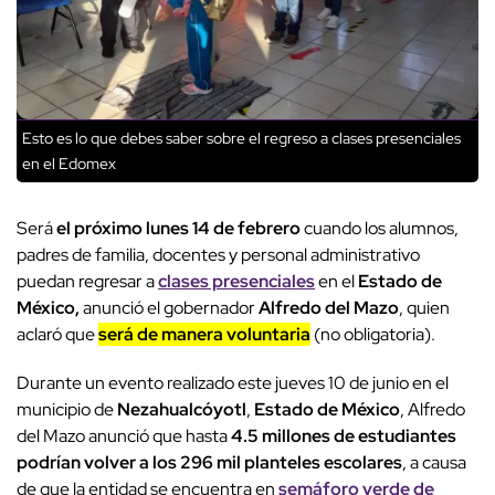
Esto es lo que debes saber sobre el regreso a clases presenciales
en el Edomex
Será
el próximo lunes 14 de febrero
cuando los alumnos,
padres de familia, docentes y personal administrativo
puedan regresar a
clases presenciales
en el
Estado de
México,
anunció el gobernador
Alfredo del Mazo
, quien
aclaró que
será de manera voluntaria
(no obligatoria).
Durante un evento realizado este jueves 10 de junio en el
municipio de
Nezahualcóyotl
,
Estado de México
, Alfredo
del Mazo anunció que hasta
4.5 millones de estudiantes
podrían volver a los 296 mil planteles escolares
, a causa
de que la entidad se encuentra en
semáforo verde de