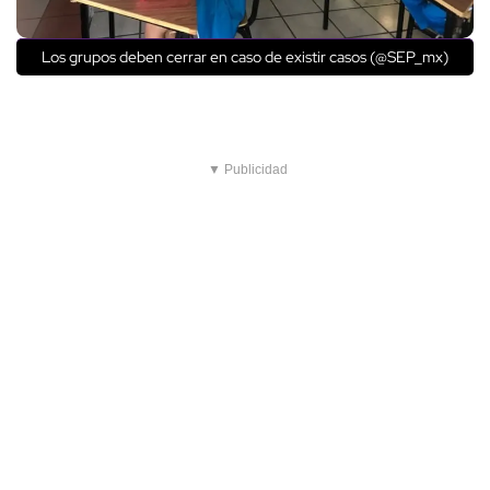
Los grupos deben cerrar en caso de existir casos (@SEP_mx)
▼ Publicidad