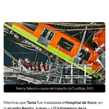
Nancy falleció a causa del impacto (@CruzRoja_MX)
Mientras que
Tania
fue trasladada el
Hospital de Xoco
, en
la
alcaldía Benito Juárez
y a
17 kilómetros de la