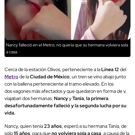
Nancy falleció en el Metro; no quería que su hermana volviera sola
a casa
Cerca de la estación Olivos, perteneciente a la
Línea 12
del
Metro
de la
Ciudad de México
, un tren se vino abajo junto
con la ballena perteneciente al tramo elevado. En los
dos vagones más afectados y que quedaron en forma de v,
viajaban dos hermanas:
Nancy
y
Tania
,
la primera
desafortunadamente falleció y la segunda lucha por su
vida.
Nancy, quien tenía
23 años
, esperó a su hermana Tania, de
sólo
15 años
, para que
no volviera sola a casa
, a causa de la