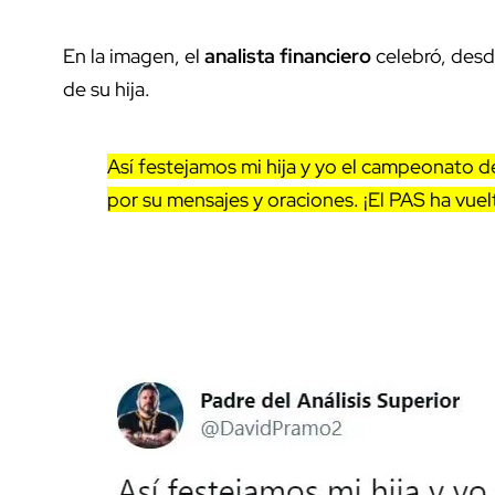
En la imagen, el
analista financiero
celebró, desde
de su hija.
Así festejamos mi hija y yo el campeonato d
por su mensajes y oraciones. ¡El PAS ha vuel