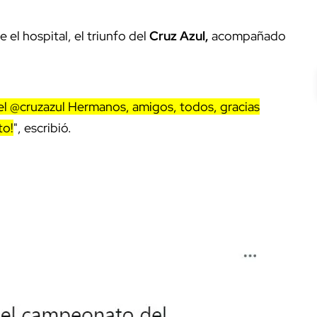
 el hospital, el triunfo del
Cruz Azul,
acompañado
el @cruzazul Hermanos, amigos, todos, gracias
to!
", escribió.