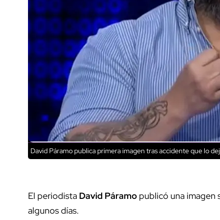
David Páramo publica primera imagen tras accidente que lo de
El periodista
David Páramo
publicó una imagen 
algunos días.