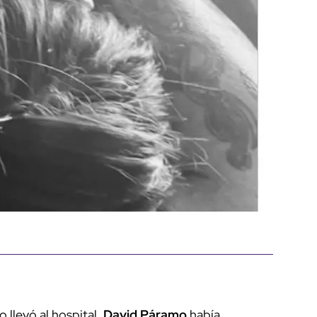
 llevó al hospital,
David Páramo
había